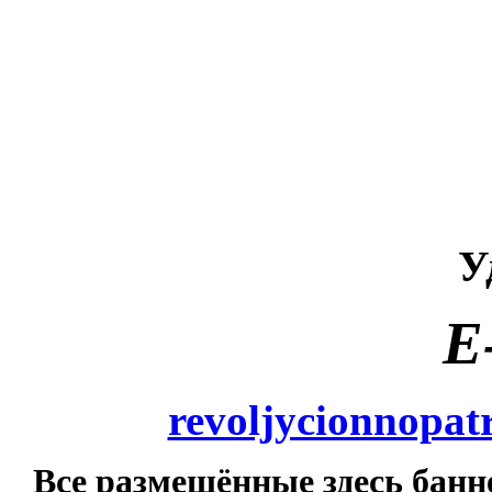
У
E
revoljycionnopat
Все размещённые здесь банн